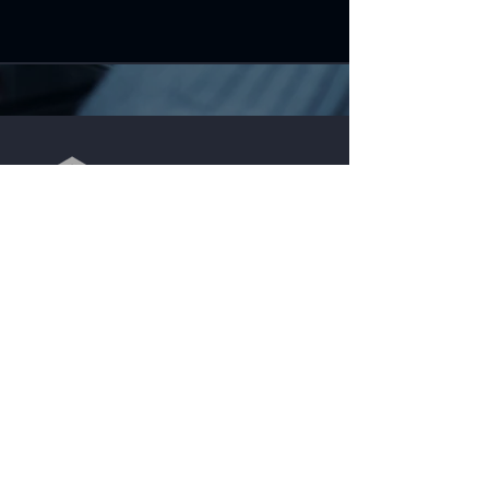
Pour nous joindre
Courriel:
info@creanovation.ca
Téléphone:
450-544-0908
Demande d'information