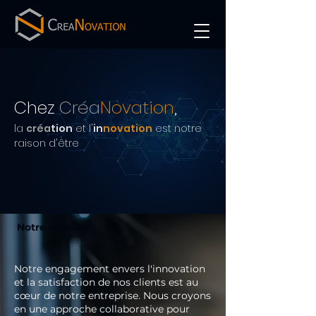
Chez
Créa
Novation
,
la
créa
tion
et l'
in
novation
est notre
raison d'être
Notre mission
Notre engagement envers l'innovation
et la satisfaction de nos clients est au
cœur de notre entreprise. Nous croyons
en une approche collaborative pour